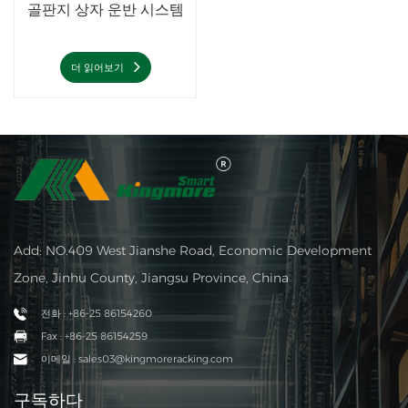
골판지 상자 운반 시스템
더 읽어보기
Add: NO.409 West Jianshe Road, Economic Development
Zone, Jinhu County, Jiangsu Province, China
전화 : +86-25 86154260
Fax : +86-25 86154259
이메일 : sales03@kingmoreracking.com
구독하다