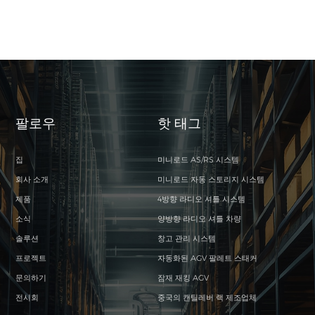
팔로우
핫 태그
집
미니로드 AS/RS 시스템
회사 소개
미니로드 자동 스토리지 시스템
제품
4방향 라디오 셔틀 시스템
소식
양방향 라디오 셔틀 차량
솔루션
창고 관리 시스템
프로젝트
자동화된 AGV 팔레트 스태커
문의하기
잠재 재킹 AGV
전시회
중국의 캔틸레버 랙 제조업체