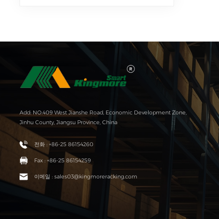
Add: NO.409 West Jianshe Road, Economic Development Zone,
Jinhu County, Jiangsu Province, China
전화 : +86-25 86154260
Fax : +86-25 86154259
이메일 : sales03@kingmoreracking.com