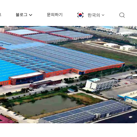
한국의
트
블로그
문의하기
English
español
日本語
한국의
Deutsch
français
العربية
템
português