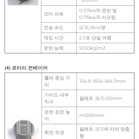
- 60mm
0.37kw/B 운반 및
모터 파워
0.75kw/B 리프팅
전송 속도
12,16,18m/분
재킹 시간
2.3초 단일 여행
운반 능력
1200kg/m2
(4) 로터리 컨베이어
롤러 중심 거
134.9~151.8~166.7mm
리
가이드 내부
팔레트 크기+20mm
치수
운반 표면 높
H≥550mm
이
팔레트 크기에 따라 맞춤
회전 직경
형