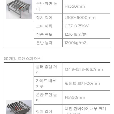
운반 표면 높
H≥350mm
이
장치 길이
L900~6000mm
모터 파워
0.37~0.75KW
전송 속도
12,16,18m/분
운반 능력
1200kg/m2
(3) 재킹 트랜스퍼 머신
롤러 중심 거
134.9~151.8~166.7mm
리
가이드 내부
팔레트 크기+20mm
치수
운반 표면 높
H≥450mm
이
체인 컨베이어 내부 크기
장치 길이