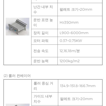
난간 내부 치
팔레트 크기+20mm
수
운반 표면 높
H≥350mm
이
장치 길이
L900~6000mm
모터 파워
0.37~0.75KW
전송 속도
12,16,18m/분
운반 능력
1200kg/m2
(2) 롤러 컨베이어
롤러 중심 거
134.9~151.8~166.7mm
리
가이드 내부
팔레트 크기+20mm
치수