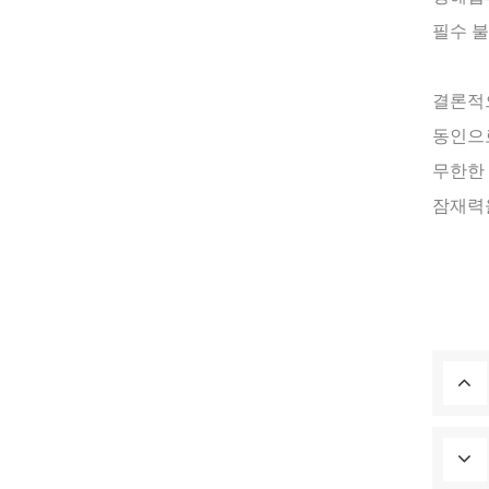
필수 불
결론적으
동인으로
무한한 
잠재력