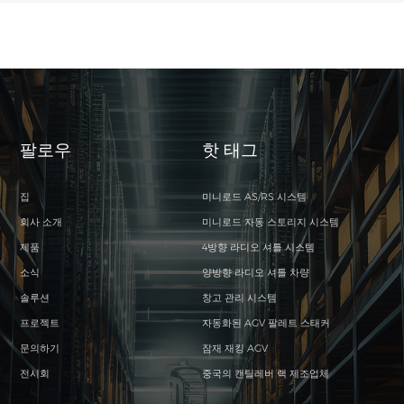
팔로우
핫 태그
집
미니로드 AS/RS 시스템
회사 소개
미니로드 자동 스토리지 시스템
제품
4방향 라디오 셔틀 시스템
소식
양방향 라디오 셔틀 차량
솔루션
창고 관리 시스템
프로젝트
자동화된 AGV 팔레트 스태커
문의하기
잠재 재킹 AGV
전시회
중국의 캔틸레버 랙 제조업체