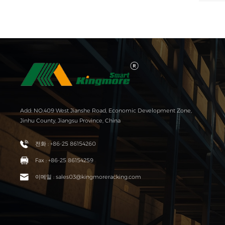
Add: NO.409 West Jianshe Road, Economic Development Zone,
Jinhu County, Jiangsu Province, China
전화 : +86-25 86154260
Fax : +86-25 86154259
이메일 : sales03@kingmoreracking.com