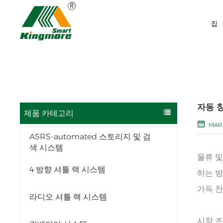
집
자동 창
제품 카테고리
MAR 
ASRS-automated 스토리지 및 검
색 시스템
물류 및
4 방향 셔틀 랙 시스템
하는 방
가득 찬
라디오 셔틀 랙 시스템
시장 조