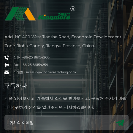
Add: NO.409 West Jianshe Road, Economic Development
Zone, Jinhu County, Jiangsu Province, China
전화 : +86-25 86154260
Fax : +86-25 86154259
이메일 : sales03@kingmoreracking.com
구독하다
계속 읽어보시고, 계속해서 소식을 받아보시고, 구독해 주시기 바랍
니다. 귀하의 생각을 알려주시면 감사하겠습니다.